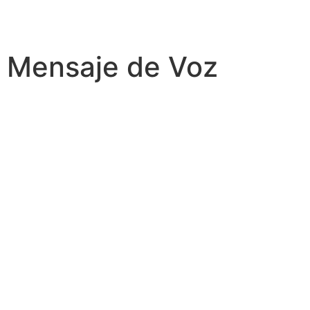
Mensaje de Voz
SOBRE NOSOTROS
CALLBLASTING - MENSAJE
DE VOZ